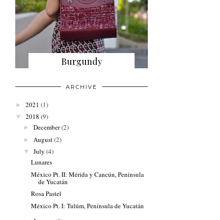
Burgundy
ARCHIVE
2021
(1)
►
2018
(9)
▼
December
(2)
►
August
(2)
►
July
(4)
▼
Lunares
México Pt. II: Mérida y Cancún, Península
de Yucatán
Rosa Pastel
México Pt. I: Tulúm, Península de Yucatán