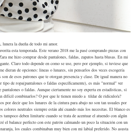
a, lunera la dueña de todo mi amor.
favorita esta temporada. Este verano 2018 me la pasé comprando piezas con
 Zara me hizo comprar desde pantalones, faldas, zapatos hasta blusas. En mi
egante. Claro todo depende en como se use, pero por ejemplo, si tuviese que
me dieran de opciones: lineas o lunares, sin pensarlos dos veces escogería
s son de esos patrones que te otorgan presencia y clase. De igual manera no
er tipo de ropa(pantalones o faldas específicamente), es más "normal" ver
e pantalones o faldas. Aunque ciertamente no soy experta en estadísticas, si
n difícil combinarlos? O por que le tienen miedo a tildar de ridículo/a?
os por decir que los lunares de la cintura para abajo no son tan usuales por
os colores neutrales siempre están ahí cuando más los necesitas. El blanco es
es tampoco deben limitarte cuando se trata de acentuar el atuendo con algún
ré el balance perfecto con este patrón calmando un poco la situación con un
o-naranja, los cuales combinaban muy bien con mi labial preferido. No asusta